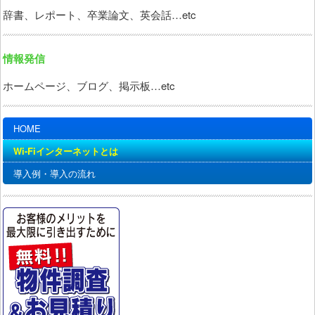
辞書、レポート、卒業論文、英会話…etc
情報発信
ホームページ、ブログ、掲示板…etc
メインメニュー
メインコンテンツへ移動
サブコンテンツへ移動
HOME
Wi-Fiインターネットとは
導入例・導入の流れ